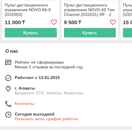
Пульт дистанционного
Пульт дистанционного
Пуль
управления NOVO A6-9
управления NOVO A9 Two
упр
(D32003)
Channel (D32031) RF · 2
(D32
канала · настенный ·
11 000
9 500
15 
₸
₸
квадратная форма ·
белый
Купить
Купить
О нас
Рейтинг не сформирован
Менее 5 отзывов за последний год
Работает с 13.01.2015
г. Алматы
Бродского 37/E, Алматы, Казахстан
Контакты
Сегодня выходной
Показать весь график работы