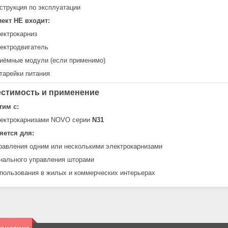
струкция по эксплуатации
ект НЕ входит:
ектрокарниз
ектродвигатель
иёмные модули (если применимо)
тарейки питания
стимость и применение
тим с:
ектрокарнизами NOVO серии
N31
яется для:
равления одним или несколькими электрокарнизами
нального управления шторами
пользования в жилых и коммерческих интерьерах