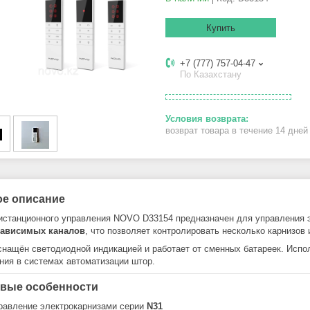
Купить
+7 (777) 757-04-47
По Казахстану
возврат товара в течение 14 дне
ое описание
истанционного управления NOVO D33154 предназначен для управления 
зависимых каналов
, что позволяет контролировать несколько карнизов 
снащён светодиодной индикацией и работает от сменных батареек. Испо
ния в системах автоматизации штор.
вые особенности
равление электрокарнизами серии
N31