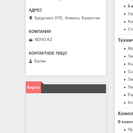
6 
Св
Бродского 37/E, Алматы, Казахстан
Ко
Ст
NOVO.KZ
Техни
Мо
Ти
Ерлан
Ко
Со
Ти
Карта
Пи
Ра
Кл
Компл
В компл
Пу