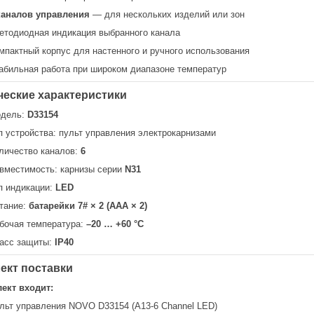
каналов управления
— для нескольких изделий или зон
етодиодная индикация выбранного канала
мпактный корпус для настенного и ручного использования
абильная работа при широком диапазоне температур
ческие характеристики
дель:
D33154
п устройства: пульт управления электрокарнизами
личество каналов:
6
вместимость: карнизы серии
N31
п индикации:
LED
тание:
батарейки 7# × 2 (AAA × 2)
бочая температура:
–20 … +60 °C
асс защиты:
IP40
ект поставки
ект входит:
льт управления NOVO D33154 (A13-6 Channel LED)