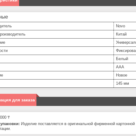
еристики
ные
дитель
Novo
производитель
Китай
ние
Универсал
ости
Фиксирова
Белый
AAA
ие
Новое
145 мм
ация для заказа
000 ₸
упаковки:
Изделие поставляется в оригинальной фирменной картонной у
тации.