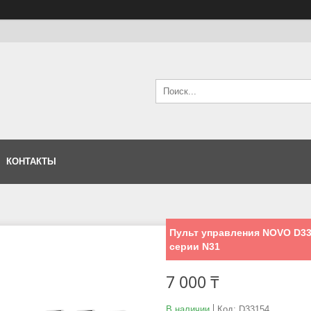
КОНТАКТЫ
Пульт управления NOVO D331
серии N31
7 000 ₸
В наличии
Код:
D33154