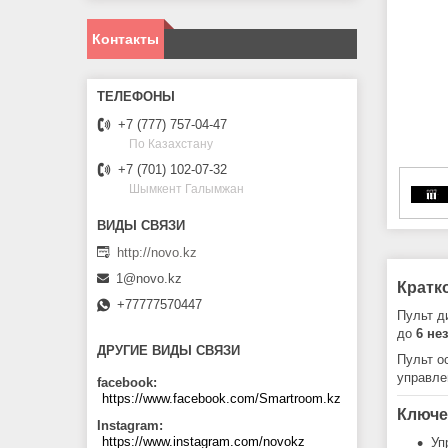
Контакты
+7 (777) 757-04-47
По Казахстану
+7 (701) 102-07-32
Шымкент Галымжан
http://novo.kz
1@novo.kz
Кратк
+77777570447
Пульт д
до
6 не
ДРУГИЕ ВИДЫ СВЯЗИ
Пульт о
управле
facebook
https://www.facebook.com/Smartroom.kz
Ключе
Instagram
https://www.instagram.com/novokz
Уп