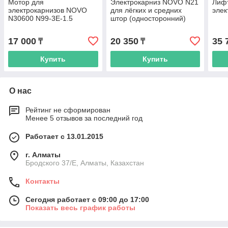
Мотор для
Электрокарниз NOVO N21
Лиф
электрокарнизов NOVO
для лёгких и средних
элек
N30600 N99-3E-1.5
штор (односторонний)
Curtain Motor
17 000
20 350
35 
₸
₸
Купить
Купить
О нас
Рейтинг не сформирован
Менее 5 отзывов за последний год
Работает с 13.01.2015
г. Алматы
Бродского 37/E, Алматы, Казахстан
Контакты
Сегодня работает с 09:00 до 17:00
Показать весь график работы