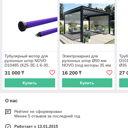
Тубулярный мотор для
Электрокарниз для
Тру
рулонных штор NOVO
рулонных штор Ø50 мм
D101
D10485 (K25-3E-1.6-30,
NOVO (под моторы 35 мм
Ø35 
Ø25 мм, Wi-Fi Tuya)
серии K35)
конц
31 000
16 200
27 
₸
₸
Купить
Купить
О нас
Рейтинг не сформирован
Менее 5 отзывов за последний год
Работает с 13.01.2015