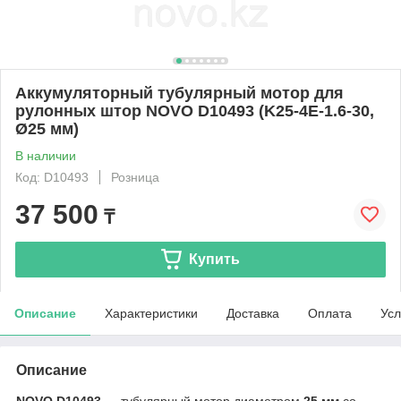
Аккумуляторный тубулярный мотор для
рулонных штор NOVO D10493 (K25-4E-1.6-30,
Ø25 мм)
В наличии
Код: D10493
Розница
37 500
₸
Купить
Описание
Характеристики
Доставка
Оплата
Усл
Описание
NOVO D10493
— тубулярный мотор диаметром
25 мм
со