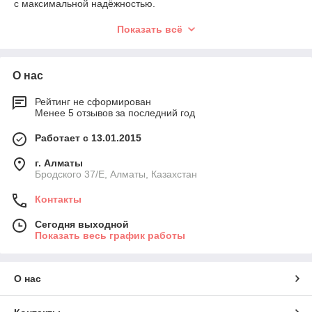
с максимальной надёжностью.
Карнизы TX подходят для плотных портьер, многослойных
Показать всё
штор и объектов с интенсивной эксплуатацией.
NOVO TX
—
решение, проверенное временем и практикой.
О нас
Рейтинг не сформирован
Менее 5 отзывов за последний год
Работает с 13.01.2015
г. Алматы
Бродского 37/E, Алматы, Казахстан
Контакты
Сегодня выходной
Показать весь график работы
О нас