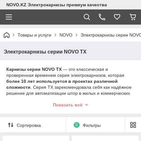
NOVO.KZ Электрокарнизы премиум качества
Товары и услуги
NOVO
Электрокарнизы серии NOV
Электрокарнизы серии NOVO TX
Карнизы серии NOVO TX
— это классическая и
проверенная временем серия электрокарнизов, которая
более 10 лет используется в проектах различной
сложности
. Серия TX зарекомендовала себя как надёжное
решение для автоматизации штор в жилых и коммерческих
помещениях, где важны прочность, стабильность и
Показать всё
долговечность.
Карнизы NOVO TX разработаны для работы с моторами
серии N17 и N18
и рассчитаны на эксплуатацию с
Сортировка
0
Фильтры
тяжёлыми шторами весом до 50 кг
. Усиленный профиль и
надёжная механика обеспечивают плавное движение даже
при высокой нагрузке.